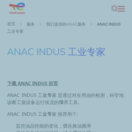
跳
搜索
转
到
面
首页
服务
我们提供的ANAC服务
ANAC INDUS
主
包
工业专家
要
屑
内
ANAC INDUS 工业专家
容
下载 ANAC INDUS 折页
ANAC INDUS 工业专家
是通过对在
用油的检测
，科学地
诊断工
业设备运行状况的保养工具
。
ANAC INDUS 工业专家
推荐用于:
监控油品性能的变化，
优化换油频率