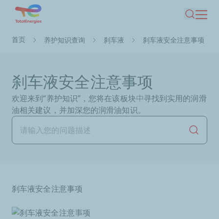
跳
搜索
转
到
面
首页
养护知识查询
刹车液
刹车液安全注意事项
主
包
要
屑
内
刹车液安全注意事项
容
欢迎来到“养护知识”，您将在该板块中寻找到实用的润滑
油相关建议，并加深您的润滑油知识。
开始搜
刹车液安全注意事项