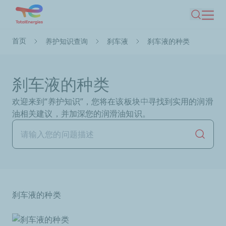
跳
搜索
转
到
面
首页
养护知识查询
刹车液
刹车液的种类
主
包
要
屑
内
刹车液的种类
容
欢迎来到“养护知识”，您将在该板块中寻找到实用的润滑
油相关建议，并加深您的润滑油知识。
开始搜
刹车液的种类