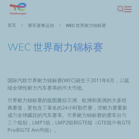
跳
搜索
转
到
面
首页
赛车赛事运动
WEC 世界耐力锦标赛
主
包
要
屑
WEC 世界耐力锦标赛
内
容
国际汽联世界耐力锦标赛(WEC)诞生于2011年6月，以延
续全球性耐力汽车赛事的伟大传统。
世界耐力锦标赛的版图囊括亚洲、欧洲和美洲的大多经
典赛道，更包含了著名的24小时勒芒赛，使耐力赛重新
成为全球瞩目的汽车赛事。世界耐力锦标赛的赛车分为
三个组别，LMP1组，LMP2组和GTE组（GTE组中有GTE
Pro和GTE Am两组）。