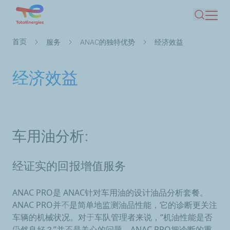
跳
搜索
转
到
面
首页
服务
ANAC的独特优势
经济效益
主
包
要
屑
经济效益
内
容
车用油
分析:
经证实的
回报增值服务
ANAC PRO是 ANAC针对车用油的设计油品分析套餐。
ANAC PRO并不是简单地
监测油品性能
，它的
诊断更关注
车辆的机械状况
。对于车队管理者来说，“机油性能是否
仍然良好？”并不是关心的问题。ANAC PRO把诊断的重