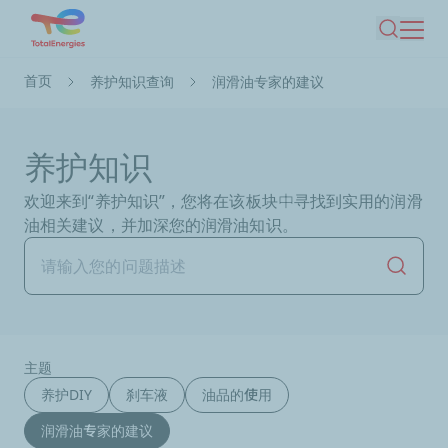
跳
搜索
转
到
面
首页
养护知识查询
润滑油专家的建议
主
包
要
屑
内
养护知识
容
欢迎来到“养护知识”，您将在该板块中寻找到实用的润滑
油相关建议，并加深您的润滑油知识。
开始搜
主题
养护DIY
刹车液
油品的使用
润滑油专家的建议